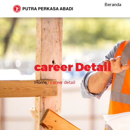
Beranda
career Detail
Home
/ career detail