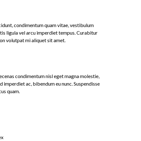
incidunt, condimentum quam vitae, vestibulum
ttis ligula vel arcu imperdiet tempus. Curabitur
non volutpat mi aliquet sit amet.
Maecenas condimentum nisl eget magna molestie,
ed imperdiet ac, bibendum eu nunc. Suspendisse
ncus quam.
ex