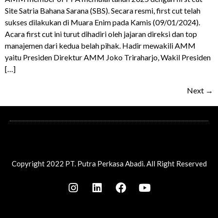
Site Satria Bahana Sarana (SBS). Secara resmi, first cut telah
sukses dilakukan di Muara Enim pada Kamis (09/01/2024).
Acara first cut ini turut dihadiri oleh jajaran direksi dan top
manajemen dari kedua belah pihak. Hadir mewakili AMM
yaitu Presiden Direktur AMM Joko Triraharjo, Wakil Presiden
[…]
Next
→
Copyright 2022 PT. Putra Perkasa Abadi. All Right Reserved