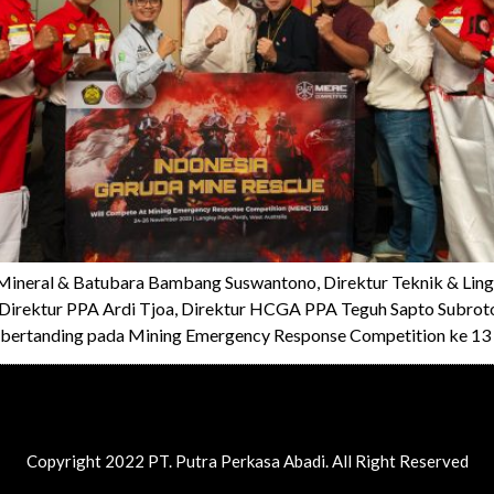
 Mineral & Batubara Bambang Suswantono, Direktur Teknik & Lin
Direktur PPA Ardi Tjoa, Direktur HCGA PPA Teguh Sapto Subroto
 bertanding pada Mining Emergency Response Competition ke 13 
Copyright 2022 PT. Putra Perkasa Abadi. All Right Reserved