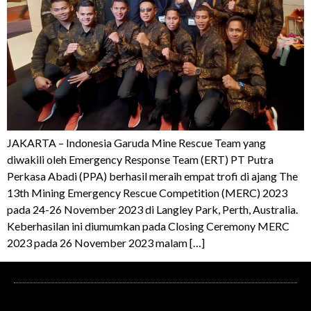
JAKARTA – Indonesia Garuda Mine Rescue Team yang
diwakili oleh Emergency Response Team (ERT) PT Putra
Perkasa Abadi (PPA) berhasil meraih empat trofi di ajang The
13th Mining Emergency Rescue Competition (MERC) 2023
pada 24-26 November 2023 di Langley Park, Perth, Australia.
Keberhasilan ini diumumkan pada Closing Ceremony MERC
2023 pada 26 November 2023 malam […]