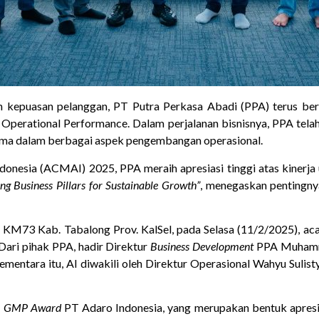
 kepuasan pelanggan, PT Putra Perkasa Abadi (PPA) terus be
g Operational Performance. Dalam perjalanan bisnisnya, PPA tela
utama dalam berbagai aspek pengembangan operasional.
onesia (ACMAI) 2025, PPA meraih apresiasi tinggi atas kinerja
ing Business Pillars for Sustainable Growth”
, menegaskan pentingnya
KM73 Kab. Tabalong Prov. KalSel, pada Selasa (11/2/2025), acara
Dari pihak PPA, hadir Direktur
Business Development
PPA Muhamma
 Sementara itu, AI diwakili oleh Direktur Operasional Wahyu Sul
h
GMP Award
PT Adaro Indonesia, yang merupakan bentuk apresi