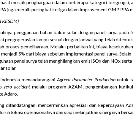
hasil meraih penghargaan dalam beberapa kategori bergengsi, a
, PPA juga meraih peringkat ketiga dalam Improvement GMP PPA m
ari KESDM
)
nuhnya penggunaan bahan bakar solar dengan panel surya pada
t
si pengoperasian lampu sesuai dengan jadwal yang telah ditentu
 proses pemeliharaan. Melalui perbaikan ini, biaya keseluruh
a menjadi 5% dari biaya sebelum implementasi panel surya. Selain 
ggunaan panel surya telah menghilangkan emisi SOx dan NOx sert
r solar.
Indonesia menandatangani
Agreed Parameter Production
untuk t
ep
zero accident
melalui program AZAM, pengembangan kurikulu
te Adaro.
ang ditandatangani mencerminkan apresiasi dan kepercayaan A
ruh lokasi operasionalnya dan siap melanjutkan sinerginya bersa