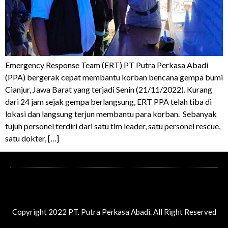
Emergency Response Team (ERT) PT Putra Perkasa Abadi
(PPA) bergerak cepat membantu korban bencana gempa bumi
Cianjur, Jawa Barat yang terjadi Senin (21/11/2022). Kurang
dari 24 jam sejak gempa berlangsung, ERT PPA telah tiba di
lokasi dan langsung terjun membantu para korban. Sebanyak
tujuh personel terdiri dari satu tim leader, satu personel rescue,
satu dokter, […]
Copyright 2022 PT. Putra Perkasa Abadi. All Right Reserved